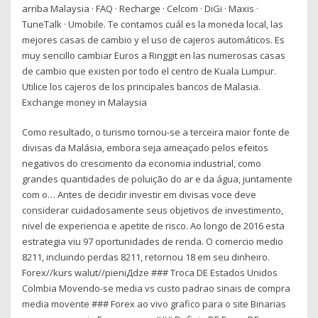
arriba Malaysia · FAQ · Recharge · Celcom · DiGi · Maxis ·
TuneTalk · Umobile. Te contamos cuál es la moneda local, las
mejores casas de cambio y el uso de cajeros automáticos. Es
muy sencillo cambiar Euros a Ringgit en las numerosas casas
de cambio que existen por todo el centro de Kuala Lumpur.
Utilice los cajeros de los principales bancos de Malasia.
Exchange money in Malaysia
Como resultado, o turismo tornou-se a terceira maior fonte de
divisas da Malásia, embora seja ameaçado pelos efeitos
negativos do crescimento da economia industrial, como
grandes quantidades de poluição do ar e da água, juntamente
com o… Antes de decidir investir em divisas voce deve
considerar cuidadosamente seus objetivos de investimento,
nivel de experiencia e apetite de risco. Ao longo de 2016 esta
estrategia viu 97 oportunidades de renda. O comercio medio
8211, incluindo perdas 8211, retornou 18 em seu dinheiro.
Forex//kurs walut//pieniДdze ### Troca DE Estados Unidos
Colmbia Movendo-se media vs custo padrao sinais de compra
media movente ### Forex ao vivo grafico para o site Binarias