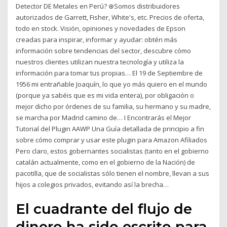
Detector DE Metales en Perú? ⊛Somos distribuidores
autorizados de Garrett, Fisher, White's, etc. Precios de oferta,
todo en stock. Visión, opiniones y novedades de Epson
creadas para inspirar, informar y ayudar: obtén más
información sobre tendencias del sector, descubre cómo
nuestros clientes utilizan nuestra tecnología y utiliza la
información para tomar tus propias… El 19 de Septiembre de
1956 mi entrañable Joaquín, lo que yo más quiero en el mundo
(porque ya sabéis que es mi vida entera), por obligación o
mejor dicho por órdenes de su familia, su hermano y su madre,
se marcha por Madrid camino de… I Encontrarás el Mejor
Tutorial del Plugin AAWP Una Guía detallada de principio a fin
sobre cómo comprar y usar este plugin para Amazon Afiliados
Pero claro, estos gobernantes socialistas (tanto en el gobierno
catalán actualmente, como en el gobierno de la Nación) de
pacotilla, que de socialistas sólo tienen el nombre, llevan a sus
hijos a colegios privados, evitando así la brecha…
El cuadrante del flujo de
dinero ha sido escrito para